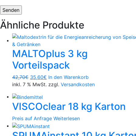
Ähnliche Produkte
MALTOplus 3 kg
Vorteilspack
Ursprünglicher
Aktueller
42,70
€
35,60
€
In den Warenkorb
Preis
Preis
inkl. 7 % MwSt. zzgl.
Versandkosten
war:
ist:
42,70€
35,60€.
VISCOclear 18 kg Karton
Preis auf Anfrage
Weiterlesen
SPUMAinstant 10 kg Karto