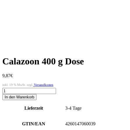
Calazoon 400 g Dose
9,87
€
inkl. 19 % MwSt. zzgl.
Versandkosten
Calazoon
400
In den Warenkorb
g
Dose
Lieferzeit
3-4 Tage
Menge
GTIN/EAN
4260147060039