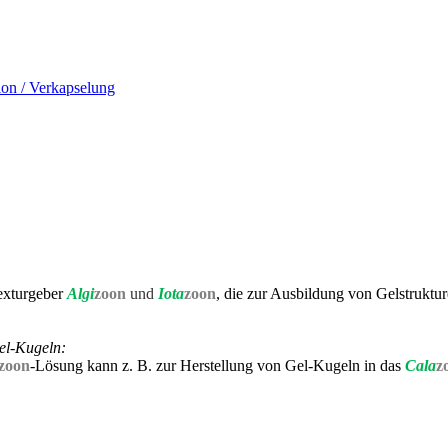
ion / Verkapselung
Texturgeber
Algi
zoon
und
Iota
zoon
, die zur Ausbildung von Gelstruktu
el-Kugeln:
zoon
-Lösung kann z. B. zur Herstellung von Gel-Kugeln in das
Cala
z