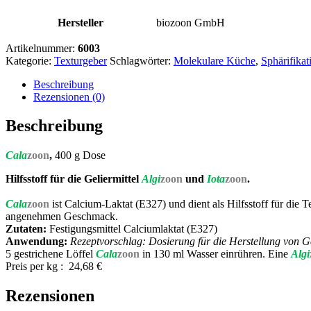
Hersteller
biozoon GmbH
Artikelnummer:
6003
Kategorie:
Texturgeber
Schlagwörter:
Molekulare Küche
,
Sphärifikat
Beschreibung
Rezensionen (0)
Beschreibung
Cala
zoon
,
400 g Dose
Hilfsstoff für die Geliermittel
Algi
zoon
und
Iota
zoon
.
Cala
zoon
ist Calcium-Laktat (E327) und dient als Hilfsstoff für die 
angenehmen Geschmack.
Zutaten:
Festigungsmittel Calciumlaktat (E327)
Anwendung:
Rezeptvorschlag: Dosierung für die Herstellung von G
5 gestrichene Löffel
Cala
zoon
in 130 ml Wasser einrühren. Eine
Algi
Preis per kg : 24,68 €
Rezensionen