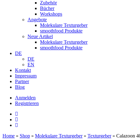
Zubehör
Bücher
Workshops
Angebote
Molekulare Texturgeber
smoothfood Produkte
Neue Artikel
Molekulare Texturgeber
smoothfood Produkte
DE
DE
EN
Kontakt
Impressum
Partner
Blog
Anmelden
Registrieren
Home
»
Shop
»
Molekulare Texturgeber
»
Texturgeber
»
Calazoon 4