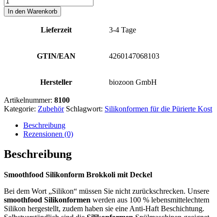
Form
In den Warenkorb
Brokkoli
mit
Lieferzeit
3-4 Tage
Deckel
(6
Nutzen
GTIN/EAN
4260147068103
à
45g)
Menge
Hersteller
biozoon GmbH
Artikelnummer:
8100
Kategorie:
Zubehör
Schlagwort:
Silikonformen für die Pürierte Kost
Beschreibung
Rezensionen (0)
Beschreibung
Smoothfood Silikonform Brokkoli mit Deckel
Bei dem Wort „Silikon“ müssen Sie nicht zurückschrecken. Unsere
smoothfood Silikonformen
werden aus 100 % lebensmittelechtem
Silikon hergestellt, zudem haben sie eine Anti-Haft Beschichtung.