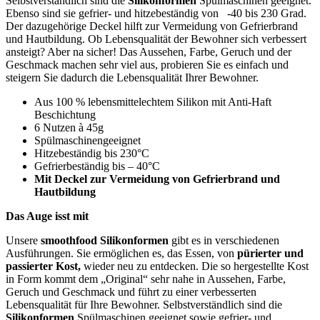
Selbstverständlich sind die
Silikonformen
Spülmaschinen geeignet.
Ebenso sind sie gefrier- und hitzebeständig von -40 bis 230 Grad.
Der dazugehörige Deckel hilft zur Vermeidung von Gefrierbrand
und Hautbildung. Ob Lebensqualität der Bewohner sich verbessert
ansteigt? Aber na sicher! Das Aussehen, Farbe, Geruch und der
Geschmack machen sehr viel aus, probieren Sie es einfach und
steigern Sie dadurch die Lebensqualität Ihrer Bewohner.
Aus 100 % lebensmittelechtem Silikon mit Anti-Haft
Beschichtung
6 Nutzen à 45g
Spülmaschinengeeignet
Hitzebeständig bis 230°C
Gefrierbeständig bis – 40°C
Mit Deckel zur Vermeidung von Gefrierbrand und
Hautbildung
Das Auge isst mit
Unsere
smoothfood Silikonformen
gibt es in verschiedenen
Ausführungen. Sie ermöglichen es, das Essen, von
pürierter und
passierter Kost,
wieder neu zu entdecken. Die so hergestellte Kost
in Form kommt dem „Original“ sehr nahe in Aussehen, Farbe,
Geruch und Geschmack und führt zu einer verbesserten
Lebensqualität für Ihre Bewohner. Selbstverständlich sind die
Silikonformen
Spülmaschinen geeignet sowie gefrier- und