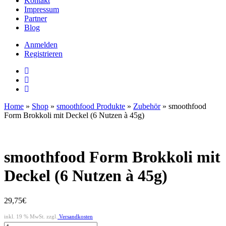
Kontakt
Impressum
Partner
Blog
Anmelden
Registrieren
Home
»
Shop
»
smoothfood Produkte
»
Zubehör
»
smoothfood
Form Brokkoli mit Deckel (6 Nutzen à 45g)
smoothfood Form Brokkoli mit
Deckel (6 Nutzen à 45g)
29,75
€
inkl. 19 % MwSt. zzgl.
Versandkosten
smoothfood