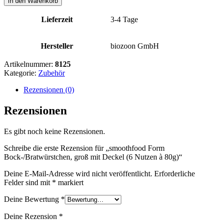
In den Warenkorb
Bock-/Bratwürstchen,
groß
Lieferzeit
3-4 Tage
mit
Deckel
(6
Hersteller
biozoon GmbH
Nutzen
à
Artikelnummer:
8125
80g)
Kategorie:
Zubehör
Menge
Rezensionen (0)
Rezensionen
Es gibt noch keine Rezensionen.
Schreibe die erste Rezension für „smoothfood Form
Bock-/Bratwürstchen, groß mit Deckel (6 Nutzen à 80g)“
Deine E-Mail-Adresse wird nicht veröffentlicht.
Erforderliche
Felder sind mit
*
markiert
Deine Bewertung
*
Deine Rezension
*