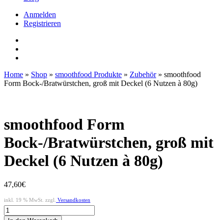
Anmelden
Registrieren
Home
»
Shop
»
smoothfood Produkte
»
Zubehör
»
smoothfood
Form Bock-/Bratwürstchen, groß mit Deckel (6 Nutzen à 80g)
smoothfood Form
Bock-/Bratwürstchen, groß mit
Deckel (6 Nutzen à 80g)
47,60
€
inkl. 19 % MwSt. zzgl.
Versandkosten
smoothfood
Form