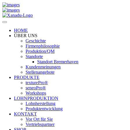
HOME
ÜBER UNS
Geschichte
Firmenphilosophie
Produktion/QM
Standorte
Standort Bremerhaven
Kundenmeinungen
Stellenangebote
PRODUKTE
texturePro®
seneoPro®
Workshops
LOHNPRODUKTION
Lohnherstellung
Produktentwicklung
KONTAKT
Vor Ort für Sie
Vertriebspartner
SHOP